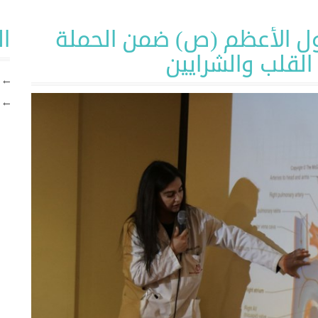
 الأعظم (ص) ضمن الحملة
ا
القلب والشرايين