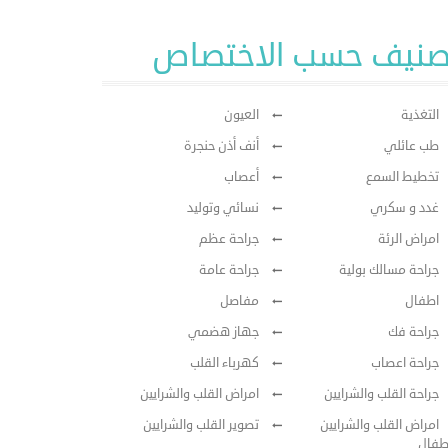
صنيف حسب الاختصاص
التغذية
العيون
طب عائلي
أنف أذن حنجرة
تخطيط السمع
أعصاب
غدد و سكري
نسائي وتوليد
امراض الرئة
جراحة عظم
جراحة مسالك بولية
جراحة عامة
اطفال
مفاصل
جراحة فك
جهاز هضمي
جراحة اعصاب
كهرباء القلب
جراحة القلب والشرايين
امراض القلب والشرايين
امراض القلب والشرايين
تصوير القلب والشرايين
طفال