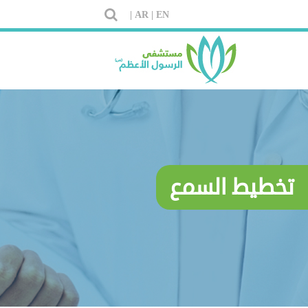
AR |
EN |
تخطيط السمع