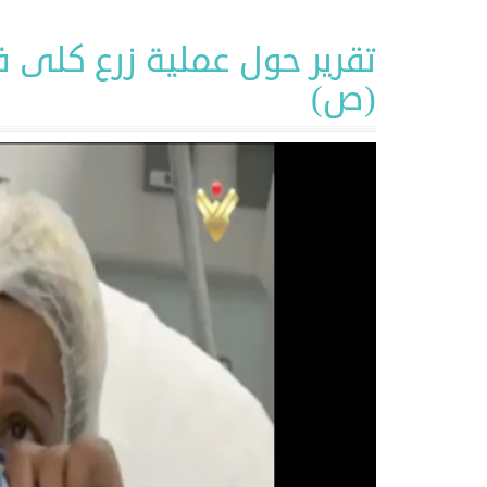
تقرير حول عملية زرع كلى
(ص)