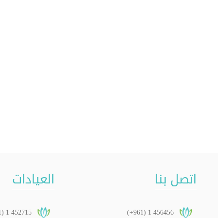
اتصل بنا
العيادات
1) 1 452715
(+961) 1 456456